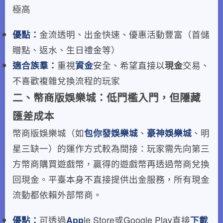
極高
優點：
金流透明、出金快速、優惠活動豐富（首儲
贈點、返水、生日禮金等）
適合族羣：
重視
資金
安全、希望直接以
現金
交易、
不喜歡複雜兌換流程的玩家
二、幣商版娛樂城：低門檻入門，但隱藏
匯差成本
幣商版娛樂城（如
包你發娛樂城
、
豪神娛樂城
、明
星三缺一）的運作方式較為間接：玩家需先向第三
方幣商購買遊戲幣，贏得的遊戲幣再透過幣商兌換
回現金。平臺本身不直接提供出金服務，所有現金
流動都依賴外部幣商。
優點：
可透過
App
le Store或Google Play直接
下載