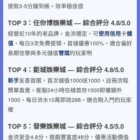
提款3-5分鐘到帳，效率極佳捏
TOP 3：任你博娛樂城 — 綜合評分 4.8/5.0
經營近10年的老品牌，金流穩定，可
使用
信用
卡
儲
值
，每日3次免費提領，首儲優惠100%。適合偏好
長期信譽與多元儲值
管道
的玩家咧
TOP 4：鉅城娛樂城 — 綜合評分 4.8/5.0
新手
友善首選，首次儲值1000送1000，註冊流程
簡單直覺，客服24小時在線首存1000即獲額外
1000，每日流水10萬即送288，適合剛入門的玩家
喔
TOP 5：發樂娛樂城 — 綜合評分 4.5/5.0
金流安全4.8分，遊戲豐富度48分，優惠活動價值