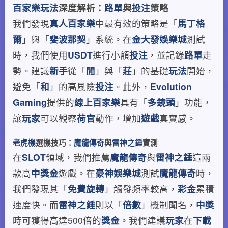
百家樂玩法
深度解析：
路單
與
投注
策略
我們發現
真人百家樂
中最有效的策略是「
馬丁格
爾
」與「
斐波那契
」系統。在
金大發娛樂城
測試
時，我們使用
USDT
進行小額
投注
，並記錄
路單
走
勢。建議
新手
從「
閒
」與「
莊
」的基礎
玩法
開始，
避免「
和
」的高風險
投注
。此外，
Evolution
Gaming
提供的
線上百家樂
具有「
多鏡頭
」功能，
讓
玩家
可以觀察
荷官
動作，增加
遊戲
真實感。
老虎機
選機技巧：
魔龍傳奇
與
雷神之錘
實測
在
SLOT
領域，我們推薦
魔龍傳奇
與
雷神之錘
這兩
款高
中獎金
遊戲。在
豪神娛樂城
測試
魔龍傳奇
時，
我們發現其「
免費旋轉
」觸發頻率較高，
彩金
累積
速度快。而
雷神之錘
則以「
倍數
」機制聞名，
中獎
時可獲得高達500倍的
獎金
。我們建議
玩家
在
下載