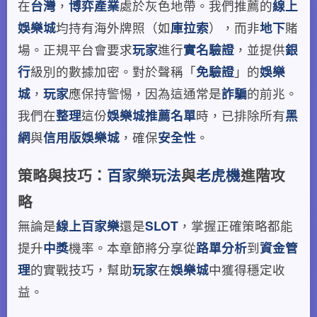
在
台灣
，
博弈
產業
處於灰色地帶。我們推薦的
線上
娛樂城
均持有海外牌照（如
庫拉索
），而非
地下
賭
場。正規平台會要求
玩家
進行
實名驗證
，並提供
銀
行
級別的數據加密。對於聲稱「
免驗證
」的
娛樂
城
，
玩家
應保持警惕，因為這通常是
詐騙
的前兆。
我們在
整理
這份
娛樂城推薦名單
時，已排除所有
黑
網
與
信用版娛樂城
，確保
安全性
。
策略與技巧：
百家樂玩法
與
老虎機
進階攻
略
無論是
線上百家樂
還是
SLOT
，掌握正確策略都能
提升
中獎
機率。本章節將分享從
路單分析
到
資金管
理
的實戰技巧，幫助
玩家
在
娛樂城
中獲得穩定收
益。