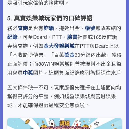
是吸引玩家儲值的陷阱咧。
5. 真實娛樂城玩家們的口碑評語
務必
查詢
是否有
詐騙
、拖延出金、
帳號
無故凍結的
紀錄
，可至Dcard、PTT、
臉書
社團或165反詐騙
專線查詢。例如
金大發娛樂城
在PTT與Dcard上以
「不收賭博傳票」「百萬
獎金
30分鐘內出款」獲得
正面評價；而88WIN娛樂城則曾被爆料不出金且盜
用會員
中獎
圖片，這類負面紀錄應列為拒絕往來戶
五大條件缺一不可，玩家應優先選擇在上述面向均
獲得高評分的平臺，例如錢盈娛樂城與富遊娛樂
城，才能確保遊戲過程安全無虞啦。