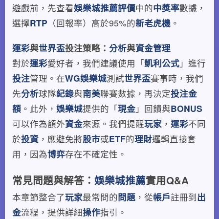
遊戲前，先查看
娛樂城推薦評價
中的
中獎率
數據，
選擇
RTP
（回報率）高於95%的
新老虎機
。
運彩
與
世界盃
投注策略：
分析
與
資金管理
對於
運彩
愛好者，我們建議使用「
凱利公式
」進行
投注
管理。在
WG娛樂城
測試
世界盃
賽事時，我們
先
分析
球隊
紀錄
與
南美
聯賽數據，再決定
投注
金
額
。此外，
娛樂城
提供的「
現金
」回饋與
BONUS
可以作為額外
資金
來源。我們提醒
玩家
，
運彩
不同
於
投資
，應避免將
股市
或
ETF
的
理財
邏輯直接套
用，因為
博弈
存在不確定性。
常見問題與解答：
娛樂城推薦
實用Q&A
本章節整合了
玩家
最常問的
問題
，從
帳戶
註冊到
出
金
流程，提供詳細
操作
指引。