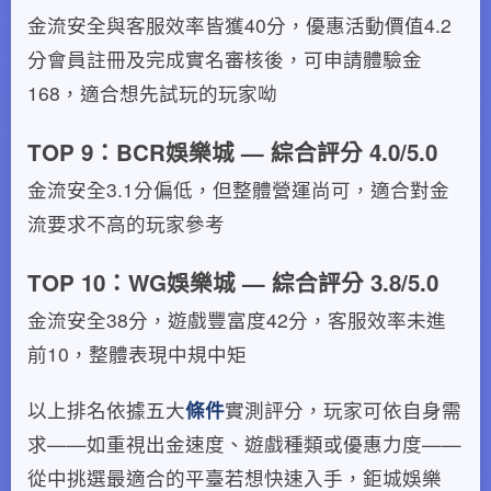
金流安全與客服效率皆獲40分，優惠活動價值4.2
分會員註冊及完成實名審核後，可申請體驗金
168，適合想先試玩的玩家呦
TOP 9：BCR娛樂城 — 綜合評分 4.0/5.0
金流安全3.1分偏低，但整體營運尚可，適合對金
流要求不高的玩家參考
TOP 10：WG娛樂城 — 綜合評分 3.8/5.0
金流安全38分，遊戲豐富度42分，客服效率未進
前10，整體表現中規中矩
以上排名依據五大
條件
實測評分，玩家可依自身需
求——如重視出金速度、遊戲種類或優惠力度——
從中挑選最適合的平臺若想快速入手，鉅城娛樂