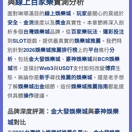
與
線上百家樂
實測分析
面對琳瑯滿目的
線上娛樂城
，
玩家
最關心的莫過於
安全
、
金流
速度以及
獎金
真實性。本章節將深入剖
析多個
台灣娛樂城
品牌，從
百家樂玩法
、
運彩
投注
到
SLOT
遊戲，提供最真實的
娛樂城推薦
。我們特
別針對
2026娛樂城推薦排行榜
上的
平台
進行
分
析
，包括
金大發娛樂城
、
豪神娛樂城
與
BCR娛樂
城
等，並探討
Web3
與
USDT
支付如何改變
博弈
生
態。無論你是
新手
尋找
推薦的娛樂城
，還是老手想
了解
娛樂城出金
細節，這份
娛樂城推薦指南
都能提
供具體
操作
建議。
品牌深度評測：
金大發娛樂城
與
豪神娛樂
城
對比