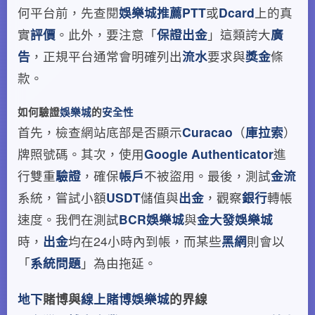
何平台前，先查閱
娛樂城推薦PTT
或
Dcard
上的真
實
評價
。此外，要注意「
保證出金
」這類誇大
廣
告
，正規平台通常會明確列出
流水
要求與
獎金
條
款。
如何驗證
娛樂城
的
安全性
首先，檢查網站底部是否顯示
Curacao
（
庫拉索
）
牌照號碼。其次，使用
Google Authenticator
進
行雙重
驗證
，確保
帳戶
不被盜用。最後，測試
金流
系統，嘗試小額
USDT
儲值與
出金
，觀察
銀行
轉帳
速度。我們在測試
BCR娛樂城
與
金大發娛樂城
時，
出金
均在24小時內到帳，而某些
黑網
則會以
「
系統問題
」為由拖延。
地下
賭博與
線上賭博娛樂城
的界線