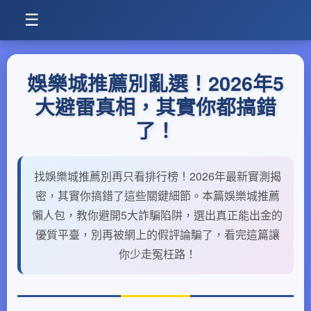
☰
娛樂城推薦別亂選！2026年5
大避雷真相，其實你都搞錯
了！
找娛樂城推薦別再只看排行榜！2026年最新實測揭
密，其實你搞錯了這些關鍵細節。本篇娛樂城推薦
懶人包，教你避開5大詐騙陷阱，選出真正能出金的
優質平臺，別再被網上的假評論騙了，看完這篇讓
你少走冤枉路！