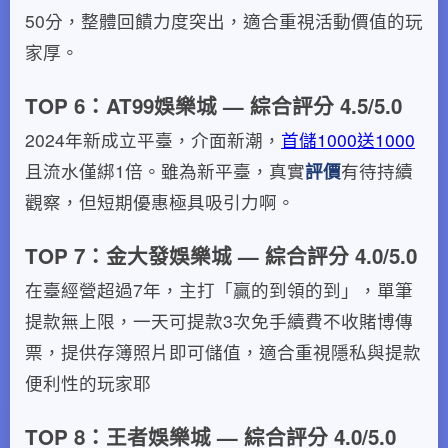
50分，整體回饋力度突出，適合重視活動價值的玩
家厚。
TOP 6：AT99娛樂城 — 綜合評分 4.5/5.0
2024年新成立平臺，介面新潮，
首儲1000送1000
且流水僅綁1倍。雖為新平臺，真實
評價
有待持續
觀察，但短期優惠極具吸引力啊。
TOP 7：金大發娛樂城 — 綜合評分 4.0/5.0
在臺經營超過7年，主打「贏的到領的到」，單筆
提款無上限，一天可提款3次免手續費不收賭博傳
票，提供存簿照片即可儲值，適合重視隱私與提款
便利性的玩家耶
TOP 8：王者娛樂城 — 綜合評分 4.0/5.0