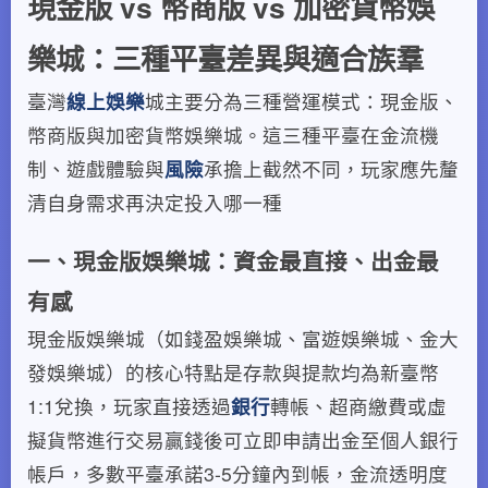
現金版 vs 幣商版 vs 加密貨幣娛
樂城：三種平臺差異與適合族羣
臺灣
線上娛樂
城主要分為三種營運模式：現金版、
幣商版與加密貨幣娛樂城。這三種平臺在金流機
制、遊戲體驗與
風險
承擔上截然不同，玩家應先釐
清自身需求再決定投入哪一種
一、現金版娛樂城：資金最直接、出金最
有感
現金版娛樂城（如錢盈娛樂城、富遊娛樂城、金大
發娛樂城）的核心特點是存款與提款均為新臺幣
1:1兌換，玩家直接透過
銀行
轉帳、超商繳費或虛
擬貨幣進行交易贏錢後可立即申請出金至個人銀行
帳戶，多數平臺承諾3-5分鐘內到帳，金流透明度