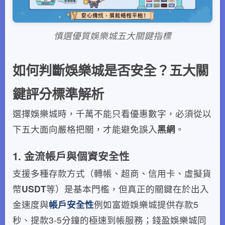
慎選優質娛樂城五大關鍵指標
如何判斷娛樂城是否安全？五大關
鍵評分標準解析
選擇娛樂城時，千萬不能只看優惠數字，必須從以
下五大面向嚴格把關，才能避免誤入
黑網
。
1. 金流
帳戶
與個資安全性
支援多種存款方式（轉帳、超商、信用卡、虛擬貨
幣
USDT
等）是基本門檻，但真正的關鍵在於出入
金速度與
帳戶
安全性
例如富遊娛樂城提供存款5
秒、提款3-5分鐘的極速到帳服務；錢盈娛樂城同