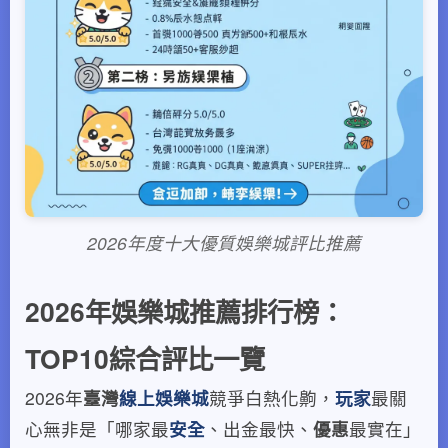
2026年度十大優質娛樂城評比推薦
2026年
娛樂城推薦
排行榜：
TOP10綜合評比一覽
2026年
臺灣
線上娛樂城
競爭白熱化齁，
玩家
最關
心無非是「哪家最
安全
、出金最快、
優惠
最實在」