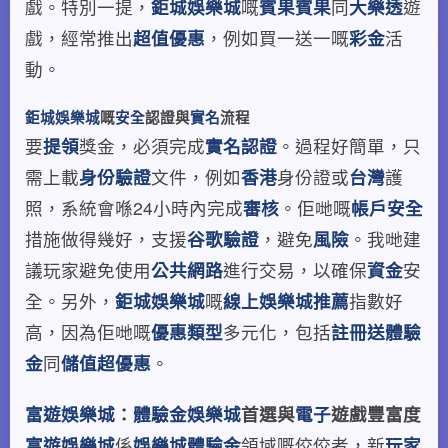
戲。特別一提，
鉅城娛樂城
嘅
賓果賓果
同
大樂透
遊
戲，經常推出
超值優惠
，例如買一送一嘅
彩金
活
動。
鉅城娛樂城
嘅
安全
認證與
實名
流程
要
提領
獎金，必須完成
實名認證
。過程好簡單，只
需上載
身份驗證
文件，例如
香港
身份證或
台灣
護
照，系統會喺24小時內完成
審核
。佢哋嘅
帳戶安全
措施做得幾好，支援
谷歌驗證
，避免
風險
。我哋建
議玩家避免使用
公共網路
進行交易，以確保
資金
安
全。另外，
鉅城娛樂城
嘅
線上娛樂城推薦
指數好
高，因為佢哋嘅
優惠類型
多元化，包括
註冊送體驗
金
同
儲值超優惠
。
富遊娛樂城
：
體驗金娛樂城
首選與
電子
遊戲豐富度
富遊娛樂城
係
娛樂城體驗金
領域嘅佼佼者，新
玩家