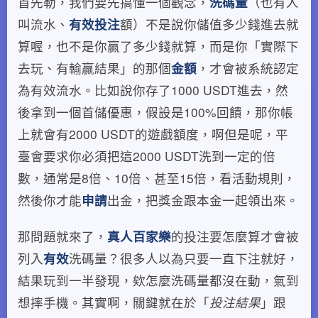
首先勒，我們要先搞懂一個觀念，
洗碼量
（也有人
叫流水、
有效投注
額）不是說你儲值多少錢進去就
算喔，也不是你贏了多少錢就算，而是你「實際下
去玩、有輸贏結果」的那個
金額
，才會被系統認定
為有效流水。比如說你存了1000 USDT進去，然
後拿到一個首儲優惠，假設是100%回饋，那你帳
上就會有2000 USDT的遊戲額度，啊但是呢，平
臺會要求你必須把這2000 USDT洗到一定的倍
數，通常是8倍、10倍、甚至15倍，看活動規則，
然後你才能
申請
出金，把獎金跟本金一起領出來。
那問題就來了，
真人百家樂
的投注要怎麼算才會被
列入
有效
洗碼量？很多人以為只要一直下注就好，
結果玩到一半發現，欸怎麼洗碼量都沒在動，氣到
想摔手機。其實啊，關鍵就在於「
投注結果
」跟