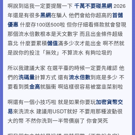
啊說到這我一定要提醒一下
千萬不要碰黑網
2026
年還是有很多
黑網
在騙人 他們會給你超高的
首儲
優惠
什麼存100送500啦 但你仔細看條款就會發現
那個流水倍數根本是天文數字 而且出金條件超級
靠北 什麼要累積
儲值
滿多少次才能出金 啊不然就
是說你的投注「無效」不算流水 有夠垃圾的
所以我建議大家 在選平臺的時候一定要先確認 他
們的
洗碼量
計算方式 還有
流水倍數
到底是多少 不
要看到獎
金高
就腦衝 啊這樣很容易被當韭菜割啦
啊還有一個小技巧啦 就是如果你要玩
加密貨幣交
易
來洗流水 建議用USDT就好 不要用那種波動很
大的幣 不然你洗到一半幣價崩了 你會哭死