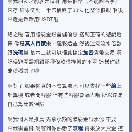
啊我朋友之前就是這樣 用某個幣（不能說名字）
來存 結果洗到一半幣價跌了30% 他整個傻眼 啊後
來還是乖乖用USDT啦
總之啦 善用體驗金跟首儲優惠 搭配正確的遊戲選
擇 像是
真人百家
樂、運彩這些 然後注意流水倍數
跟
洗碼
量 基本上就可以輕鬆搞定
加密
貨幣交易 啊
記得避開黑網跟那種條款很機掰的平臺 這樣你就
能穩穩賺了啦
啊對了 如果你真的不會算流水 可以去找一些
線上
計算機 或者問客服 但有些客服會騙人啦 所以還是
自己算比較保險
啊我個人是推薦 先拿小額的體驗金試水溫 不要一
來就衝首儲 啊等到你熟悉了
流程
再來放大資金 這