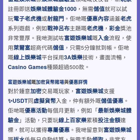
註冊即送
娛樂城體驗金1000
，無需
儲值
就可以試
玩
電子老虎機
或
射龍門
。佢哋嘅
優惠內容
涵蓋
老虎
系列遊戲，例如
戰神呂布
主題嘅
老虎機
，
彩金
獎池
非常豐厚。我哋測試咗
富遊娛樂城
嘅
入金
流程，使
用
萊爾富
超商代碼
儲值
，只需5分鐘就到帳。佢哋
嘅
線上娛樂城
平台採用
3A娛樂
技術，畫面流暢，
Casino Games
種類超過500款。
富遊娛樂城
嘅
加密貨幣賭場
與
優惠詳情
對於鍾意
加密
交易嘅玩家，
富遊娛樂城
支援
✨USDT
同
虛擬貨幣
入金，仲有額外嘅
儲值優惠
。
佢哋嘅
優惠活動
每個月更新，例如「
最新娛樂城體
驗金
」活動，只要玩
線上百家樂
累積
投注金額
達
標，就可以獲得
專屬優惠
。我哋留意到
富遊娛樂城
嘅
返水
係每日自動結算，無需手動
領取
，非常方