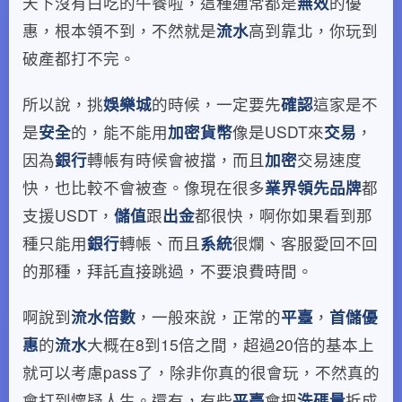
天下沒有白吃的午餐啦，這種通常都是
無效
的優
惠，根本領不到，不然就是
流水
高到靠北，你玩到
破產都打不完。
所以說，挑
娛樂城
的時候，一定要先
確認
這家是不
是
安全
的，能不能用
加密貨幣
像是USDT來
交易
，
因為
銀行
轉帳有時候會被擋，而且
加密
交易速度
快，也比較不會被查。像現在很多
業界領先品牌
都
支援USDT，
儲值
跟
出金
都很快，啊你如果看到那
種只能用
銀行
轉帳、而且
系統
很爛、客服愛回不回
的那種，拜託直接跳過，不要浪費時間。
啊說到
流水倍數
，一般來說，正常的
平臺
，
首儲優
惠
的
流水
大概在8到15倍之間，超過20倍的基本上
就可以考慮pass了，除非你真的很會玩，不然真的
會打到懷疑人生。還有，有些
平臺
會把
洗碼量
拆成