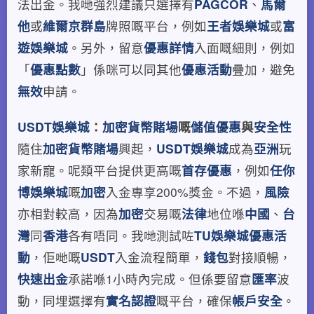
法出金。我哋強烈建議只選擇有
PAGCOR
、
馬爾
他
或
維爾京群島
牌照嘅平台，例如
王者娛樂城
或
富
遊娛樂城
。另外，留意
優惠詳情
入面嘅細則，例如
「
優惠點數
」係咪可以同其他
優惠活動
疊加，避免
無效
申請。
USDT娛樂城
：
加密貨幣賭場
嘅
儲值優惠
與
安全性
隨住
加密貨幣賭場
興起，
USDT娛樂城
成為
亞洲
玩
家新寵。呢類平台提供更高嘅
首存優惠
，例如
任你
博娛樂城
嘅
加密
入金專享200%獎金。不過，
風險
亦相對較高，因為
加密
交易嘅
法律
地位喺
中國
、
台
灣
同
香港
各有唔同。我哋測試咗
TU娛樂城優惠活
動
，佢哋嘅
USDT
入金流程簡單，
錢包
對接順暢，
快速出金
承諾喺1小時內完成。但係要留意
匯率
波
動，同埋選擇有
實名認證
嘅平台，確保
帳戶安全
。