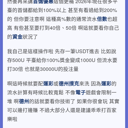
然後再來講
首儲優惠
這個更補 2026年現在很多平
臺的首儲都給到100%以上 甚至有看過給到200%
的 但你要注意啊 這種高%數的通常流水
倍數
也超
高 有些甚至要打到40倍、50倍 啊這就要看你自己
的
資金
狀況了
我自己是這樣操作啦 先存一筆USDT進去 比如說
存500U 平臺給你100%獎金變成1000U 但流水要
打30倍 也就是30000U的投注量
啊這時候就要配
運彩
或
德州撲克
來洗 因為
運彩
的
流水計算有時候比較寬鬆 不像
電子
遊戲會限制一
堆 啊
德州
的話就要看你技術了 如果你很會玩 其實
可以邊打邊賺 不過大部分人還是建議乖乖打百家
樂啦