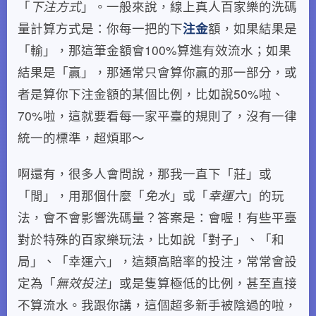
「
下注方式
」。一般來說，線上真人百家樂的洗碼
量計算方式是：你每一把的下
注金
額，如果結果是
「輸」，那這筆金額會100%算進有效流水；如果
結果是「贏」，那通常只會算你贏的那一部分，或
者是算你下注金額的某個比例，比如說50%啦、
70%啦，這就要看每一家平臺的規則了，沒有一律
統一的標準，超煩耶～
啊還有，很多人會問說，那我一直下「莊」或
「閒」，用那個什麼「
免水
」或「
幸運六
」的玩
法，會不會影響洗碼量？答案是：會喔！有些平臺
對於特殊的百家樂玩法，比如說「對子」、「和
局」、「幸運六」，這類高賠率的投注，常常會設
定為「
無效投注
」或是隻算極低的比例，甚至直接
不算流水。我跟你講，這個超多新手被陰過的啦，