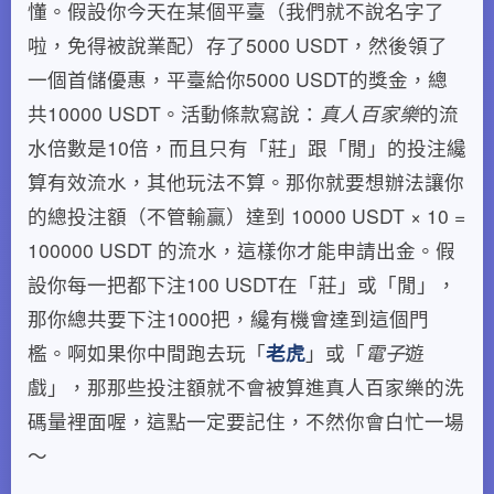
懂。假設你今天在某個平臺（我們就不說名字了
啦，免得被說業配）存了5000 USDT，然後領了
一個首儲優惠，平臺給你5000 USDT的獎金，總
共10000 USDT。活動條款寫說：
真人百家樂
的流
水倍數是10倍，而且只有「莊」跟「閒」的投注纔
算有效流水，其他玩法不算。那你就要想辦法讓你
的總投注額（不管輸贏）達到 10000 USDT × 10 =
100000 USDT 的流水，這樣你才能申請出金。假
設你每一把都下注100 USDT在「莊」或「閒」，
那你總共要下注1000把，纔有機會達到這個門
檻。啊如果你中間跑去玩「
老虎
」或「
電子
遊
戲」，那那些投注額就不會被算進真人百家樂的洗
碼量裡面喔，這點一定要記住，不然你會白忙一場
～