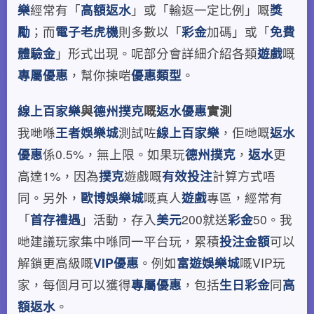
樂
經常有「
高額返水
」或「輸返一定比例」嘅
獎
勵
；而
電子老虎機
則多數以「
彩金
加碼」或「
免費
體驗金
」形式出現。呢部分會詳細介紹各類
遊戲
嘅
專屬優惠
，幫你揀啱
優惠類型
。
線上百家樂
與
德州撲克
嘅
返水優惠
實測
我哋喺
王者娛樂城
測試咗
線上百家樂
，佢哋嘅
返水
優惠
係0.5%，無上限。如果玩
德州撲克
，
返水
更
高達1%，因為
撲克
遊戲嘅
有效投注
計算方式唔
同。另外，
歐博娛樂城
嘅真人
遊戲
專區，經常有
「
首存禮遇
」活動，存入
美元
200就送
彩金
50。我
哋建議玩家集中喺同一平台玩，累積
投注金額
可以
解鎖更高級嘅
VIP優惠
。例如
富遊娛樂城
嘅VIP玩
家，每個月可以獲得
專屬優惠
，包括
生日彩金
同
高
額返水
。