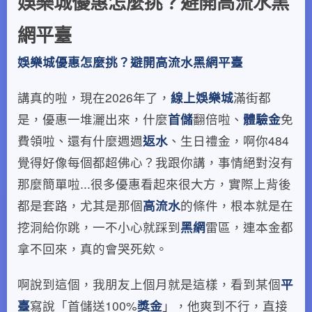
娛樂城優惠怎麼挑？避開高流水黑
網平臺
娛樂城優惠怎麼挑？避開高流水黑網平臺
講真的啦，現在2026年了，
線上娛樂城
滿街都
是，優惠一堆灑出來，什麼
首儲
翻倍啦、
體驗金
免
費領啦、還有什麼週週
返水
、生日禮金，啊你484
覺得好像每個都超佛心？我跟你講，事情絕對沒有
那麼簡單啦...很多優惠看起來很大方，實際上背後
都是套路，尤其是那個
高流水
的條件，根本就是在
挖洞給你跳，一不小心就踩到
黑網
雷區，連本金都
拿不回來，真的會哭死欸。
啊說到這個，我朋友上個月就是這樣，看到某個
平
臺
寫說「首儲送100%
獎金
」，他爽到不行，直接