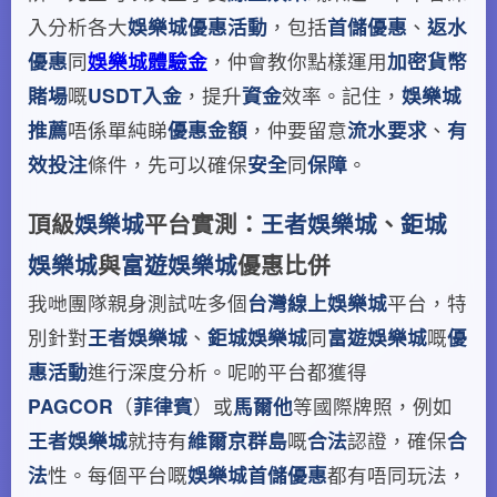
入分析各大
娛樂城優惠活動
，包括
首儲優惠
、
返水
優惠
同
娛樂城體驗金
，仲會教你點樣運用
加密貨幣
賭場
嘅
USDT
入金
，提升
資金
效率。記住，
娛樂城
推薦
唔係單純睇
優惠金額
，仲要留意
流水要求
、
有
效投注
條件，先可以確保
安全
同
保障
。
頂級
娛樂城
平台實測：
王者娛樂城
、
鉅城
娛樂城
與
富遊娛樂城
優惠比併
我哋團隊親身測試咗多個
台灣線上娛樂城
平台，特
別針對
王者娛樂城
、
鉅城娛樂城
同
富遊娛樂城
嘅
優
惠活動
進行深度分析。呢啲平台都獲得
PAGCOR
（
菲律賓
）或
馬爾他
等國際牌照，例如
王者娛樂城
就持有
維爾京群島
嘅
合法
認證，確保
合
法
性。每個平台嘅
娛樂城首儲優惠
都有唔同玩法，