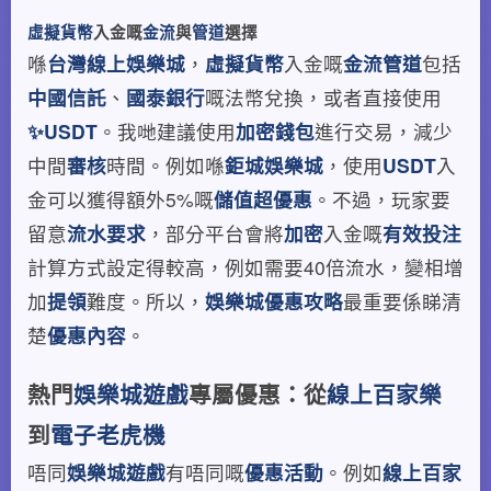
虛擬貨幣
入金嘅
金流
與
管道
選擇
喺
台灣線上娛樂城
，
虛擬貨幣
入金嘅
金流
管道
包括
中國信託
、
國泰銀行
嘅法幣兌換，或者直接使用
✨USDT
。我哋建議使用
加密
錢包
進行交易，減少
中間
審核
時間。例如喺
鉅城娛樂城
，使用
USDT
入
金可以獲得額外5%嘅
儲值超優惠
。不過，玩家要
留意
流水要求
，部分平台會將
加密
入金嘅
有效投注
計算方式設定得較高，例如需要40倍流水，變相增
加
提領
難度。所以，
娛樂城優惠攻略
最重要係睇清
楚
優惠內容
。
熱門
娛樂城遊戲
專屬優惠：從
線上百家樂
到
電子老虎機
唔同
娛樂城遊戲
有唔同嘅
優惠活動
。例如
線上百家