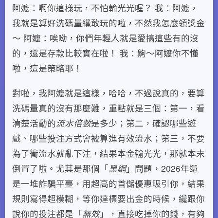
阿嬤：啊你這樣玩，不怕輸光光喔？ 我：阿嬤，
我就是算好洗碼量纔敢玩的啦，不然我怎麼領獎金
～ 阿嬤：唉呦，你們年輕人就是愛搞這些有的沒
的，還是存款比較實在啦！ 我：齁～阿嬤你不懂
啦，這是策略耶！
對啦，我阿嬤就是這樣，哈哈，不過說真的，要算
洗碼量真的沒有那麼難，重點就是三個：第一，看
清楚活動的
流水倍數
是多少；第二，確認哪些遊
戲、哪些投注方式會被算進有效流水；第三，不要
為了衝流水就亂下注，結果本金輸光光，那就本末
倒置了啦。尤其是那個「
黑網
」問題，2026年還
是一堆詐騙平臺，用超高的首儲優惠吸引你，結果
規則寫得超模糊，等你達標要出金的時候，纔跟你
說你的投注都是「
無效
」，直接吃掉你的錢，有夠