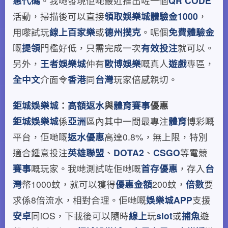
惠代碼
。我哋發現佢哋最近推出咗一個
QR CODE
活動，掃描後可以直接
領取
娛樂城體驗金1000
，
用嚟試玩
線上百家樂
或
德州撲克
。呢個
免費體驗金
嘅
提領
門檻好低，只需完成一次
有效投注
就可以。
另外，
王者娛樂城
仲有
歐博娛樂
嘅真人
遊戲
專區，
全中文
介面令
香港
同
台灣
玩家倍感親切。
鉅城娛樂城
：
高額返水
與
體育賽事
優惠
鉅城娛樂城
係
亞洲
區內其中一間最專注
體育
博彩嘅
平台，佢哋嘅
返水優惠
高達0.8%，無上限，特別
適合鍾意投注
英雄聯盟
、
DOTA2
、
CSGO
等電競
賽事
嘅玩家。我哋測試咗佢哋嘅
首存優惠
，存入
台
灣
幣1000蚊，就可以獲得
優惠金額
200蚊，
倍數
要
求係8倍流水，相對合理。佢哋嘅
娛樂城APP
支援
安卓
同iOS，下載後可以隨時
線上
玩
slot
或
捕魚
遊