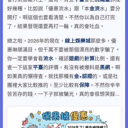
好幾種，比如說「優惠流水」跟「本
金流
水」要分
開打，啊這個也要看清楚，不然你以為自己打完
了，結果發現還要再打一輪，真的會吐血。
總之啦，2026年的現在，
線上娛樂城
那麼多，優
惠琳瑯滿目，但千萬不要被那個漂亮的數字騙了。
你一定要學會看
流水
、確認
遊戲
的
計算
比例、還有
查一下這家
平臺
的評價，有沒有被爆料是
黑網
。啊
如果真的懶得查，就找那種有
金+
認證
的，或是社
團裡大家比較推的，至少比較有
保障
。不然你辛辛
苦苦存的錢，一下子就被騙光，真的會很想哭餒...