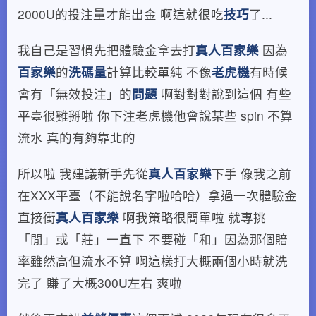
2000U的投注量才能出金 啊這就很吃
技巧
了...
我自己是習慣先把體驗金拿去打
真人百家樂
因為
百家樂
的
洗碼量
計算比較單純 不像
老虎機
有時候
會有「無效投注」的
問題
啊對對對說到這個 有些
平臺很雞掰啦 你下注老虎機他會說某些 spin 不算
流水 真的有夠靠北的
所以啦 我建議新手先從
真人百家樂
下手 像我之前
在XXX平臺（不能說名字啦哈哈）拿過一次體驗金
直接衝
真人百家樂
啊我策略很簡單啦 就專挑
「閒」或「莊」一直下 不要碰「和」因為那個賠
率雖然高但流水不算 啊這樣打大概兩個小時就洗
完了 賺了大概300U左右 爽啦