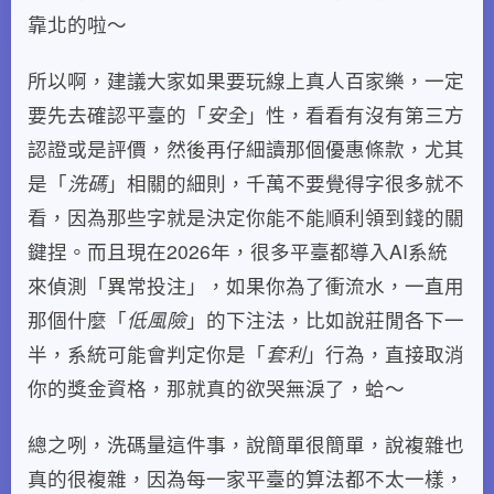
靠北的啦～
所以啊，建議大家如果要玩線上真人百家樂，一定
要先去確認平臺的「
安全
」性，看看有沒有第三方
認證或是評價，然後再仔細讀那個優惠條款，尤其
是「
洗碼
」相關的細則，千萬不要覺得字很多就不
看，因為那些字就是決定你能不能順利領到錢的關
鍵捏。而且現在2026年，很多平臺都導入AI系統
來偵測「異常投注」，如果你為了衝流水，一直用
那個什麼「
低風險
」的下注法，比如說莊閒各下一
半，系統可能會判定你是「
套利
」行為，直接取消
你的獎金資格，那就真的欲哭無淚了，蛤～
總之咧，洗碼量這件事，說簡單很簡單，說複雜也
真的很複雜，因為每一家平臺的算法都不太一樣，