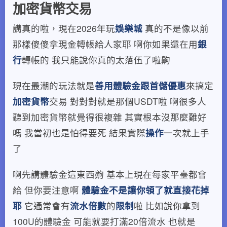
加密貨幣交易
講真的啦，現在2026年玩
娛樂城
真的不是像以前
那樣傻傻拿現金轉帳給人家耶 啊你如果還在用
銀
行
轉帳的 我只能說你真的太落伍了啦齁
現在最潮的玩法就是
善用體驗金跟首儲優惠
來搞定
加密貨幣
交易 對對對就是那個USDT啦 啊很多人
聽到加密貨幣就覺得很複雜 其實根本沒那麼難好
嗎 我當初也是怕得要死 結果實際
操作
一次就上手
了
啊先講體驗金這東西齁 基本上現在每家平臺都會
給 但你要注意啊
體驗金不是讓你領了就直接花掉
耶
它通常會有
流水倍數
的
限制
啦 比如說你拿到
100U的體驗金 可能就要打滿20倍流水 也就是