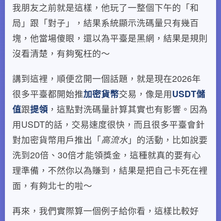
我朋友之前就是這樣，他玩了一整個下午的「和
局」跟「對子」，結果系統顯示洗碼量只有幾百
塊，他當場傻眼，還以為平臺是黑網，結果是規則
沒看清楚，有夠冤枉的～
講到這裡，順便岔開一個話題，就是現在2026年
很多平臺都開始推
加密貨幣
交易，像是用
USDT儲
值
跟
提領
，這點對洗碼量計算其實也有影響。因為
用USDT的話，交易速度很快，而且很多平臺會針
對加密貨幣用戶推出「
高流水
」的活動，比如說要
洗到20倍、30倍才能領獎金，這種就真的要有心
理準備，不然你以為賺到，結果是把自己卡死在裡
面，有夠北七的啦～
再來，我們實際算一個例子給你看，這樣比較好