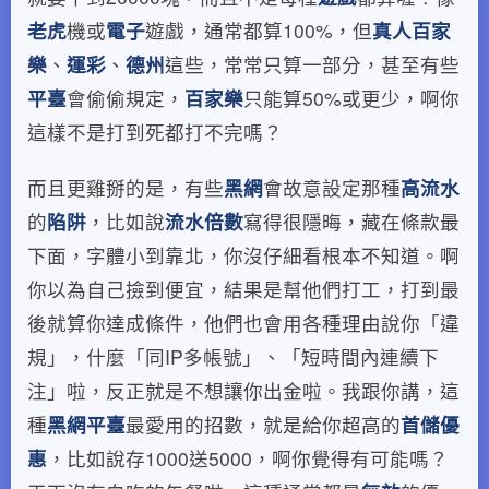
老虎
機或
電子
遊戲，通常都算100%，但
真人百家
樂
、
運彩
、
德州
這些，常常只算一部分，甚至有些
平臺
會偷偷規定，
百家樂
只能算50%或更少，啊你
這樣不是打到死都打不完嗎？
而且更雞掰的是，有些
黑網
會故意設定那種
高流水
的
陷阱
，比如說
流水倍數
寫得很隱晦，藏在條款最
下面，字體小到靠北，你沒仔細看根本不知道。啊
你以為自己撿到便宜，結果是幫他們打工，打到最
後就算你達成條件，他們也會用各種理由說你「違
規」，什麼「同IP多帳號」、「短時間內連續下
注」啦，反正就是不想讓你出金啦。我跟你講，這
種
黑網平臺
最愛用的招數，就是給你超高的
首儲優
惠
，比如說存1000送5000，啊你覺得有可能嗎？