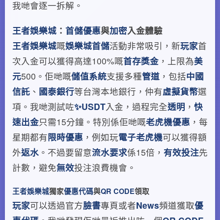
我哋會逐一拆解。
王者娛樂城
：
首儲優惠
與
加密
入金體驗
王者娛樂城
嘅
娛樂城首儲
活動非常吸引，新
玩家
首
次入金可以獲得高達100%嘅
首存獎金
，上限為
美
元
500。佢哋嘅
儲值系統
支援多種
管道
，包括
中國
信託
、
國泰銀行
等台灣本地銀行，仲有
虛擬貨幣
選
項。我哋測試咗
✨USDT
入金，過程完全
透明
，
快
速出金
只需15分鐘。特別係佢哋嘅
老虎機優惠
，每
星期都有
限時優惠
，例如玩
電子老虎機
可以獲得額
外
返水
。不過要留意
流水要求
係15倍，
有效投注
先
計數，避免
無效
投注浪費機會。
王者娛樂城
獨家
優惠代碼
與
QR CODE
領取
玩家
可以透過官方
臉書
專頁或者
News
頻道獲取
優