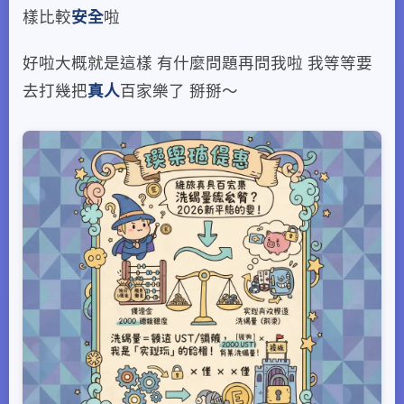
樣比較
安全
啦
好啦大概就是這樣 有什麼問題再問我啦 我等等要
去打幾把
真人
百家樂了 掰掰～