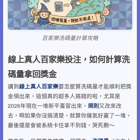
百家樂洗碼量計算攻略
線上真人百家樂投注，如何計算洗
碼量拿回獎金
講到
線上真人百家樂
要怎麼算洗碼量才能順利把獎
金領出來，這個真的超多人搞錯的啦，尤其是
2026年現在一堆新平臺冒出來，
規則
又改來改
去，啊如果你沒搞清楚，就算你運氣好贏了一堆，
最後還是會被系統卡住拿不到錢，哭死齁～