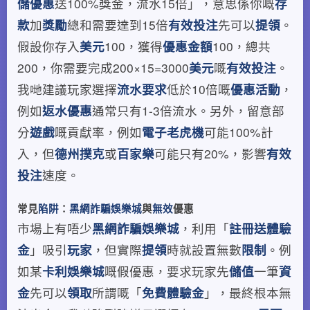
儲優惠
送100%獎金，流水15倍」，意思係你嘅
存
款
加
獎勵
總和需要達到15倍
有效投注
先可以
提領
。
假設你存入
美元
100，獲得
優惠金額
100，總共
200，你需要完成200×15=3000
美元
嘅
有效投注
。
我哋建議玩家選擇
流水要求
低於10倍嘅
優惠活動
，
例如
返水優惠
通常只有1-3倍流水。另外，留意部
分
遊戲
嘅貢獻率，例如
電子老虎機
可能100%計
入，但
德州撲克
或
百家樂
可能只有20%，影響
有效
投注
速度。
常見
陷阱
：
黑網詐騙娛樂城
與
無效
優惠
市場上有唔少
黑網詐騙娛樂城
，利用「
註冊送體驗
金
」吸引
玩家
，但實際
提領
時就設置無數
限制
。例
如某
卡利娛樂城
嘅假優惠，要求玩家先
儲值
一筆
資
金
先可以
領取
所謂嘅「
免費體驗金
」，最終根本無