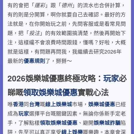
有的會把「
運彩
」跟「
德州
」的流水也合併計算，
有的則是分開算，啊你就要自己去確認。最好的方
法就是，在你開始玩之前，先問客服或是看常見問
題，把「
投注
」的有效範圍搞清楚，然後再開始下
注，這樣纔不會浪費時間跟錢，懂嗎？好啦，大概
就是這樣，有問題再問我，我繼續去研究2026年
最新的
優惠規則
了，掰掰～
2026娛樂城優惠終極攻略：
玩家
必
睇嘅
領取娛樂城優惠
實戰心法
喺
香港
同
台灣
嘅
線上娛樂城
市場，
娛樂城優惠
已經
成為
玩家
選擇平台嘅關鍵因素。無論你係新手定老
手，了解點樣
領取娛樂城優惠
、避開
娛樂城詐騙
陷
阱，先至可以真正享受
線上娛樂
嘅樂趣。本章會深