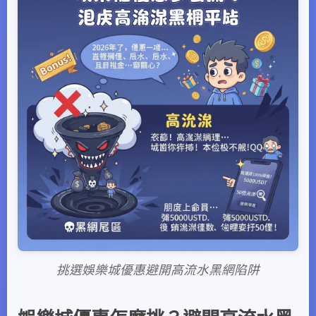
挑選娛樂城優惠避開高流水黑網陷阱