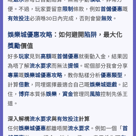
便。不過，玩家要留意
限制
條款，例如
首儲優惠
嘅
有效投注
必須喺30日內完成，否則會變
無效
。
娛樂城優惠攻略
：如何避開
陷阱
，最大化
獎勵
價值
好多
玩家
見到
高額
嘅
首儲優惠
就衝動入金，結果因
為唔了解
流水要求
而無法
提領
。呢個部分我會分享
專業
嘅
娛樂城優惠攻略
，教你點樣分析
優惠類型
，
計算
倍數
，同埋選擇最適合自己嘅
娛樂城遊戲
。記
住，
博弈
本質係
娛樂
，
資金
管理同
風險
控制先係王
道。
深入解構
流水要求
與
有效投注
計算
任何
娛樂城優惠
都離唔開
流水要求
。例如一個「
首