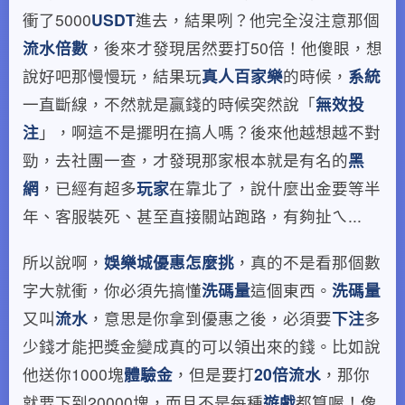
衝了5000
USDT
進去，結果咧？他完全沒注意那個
流水倍數
，後來才發現居然要打50倍！他傻眼，想
說好吧那慢慢玩，結果玩
真人百家樂
的時候，
系統
一直斷線，不然就是贏錢的時候突然說「
無效
投
注
」，啊這不是擺明在搞人嗎？後來他越想越不對
勁，去社團一查，才發現那家根本就是有名的
黑
網
，已經有超多
玩家
在靠北了，說什麼出金要等半
年、客服裝死、甚至直接關站跑路，有夠扯ㄟ...
所以說啊，
娛樂城優惠怎麼挑
，真的不是看那個數
字大就衝，你必須先搞懂
洗碼量
這個東西。
洗碼量
又叫
流水
，意思是你拿到優惠之後，必須要
下注
多
少錢才能把獎金變成真的可以領出來的錢。比如說
他送你1000塊
體驗金
，但是要打
20倍流水
，那你
就要下到20000塊，而且不是每種
遊戲
都算喔！像